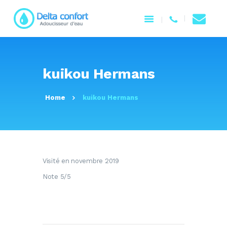
ACCUEIL
kuikou Hermans
NOTRE ENTREPRISE
PRODUITS
Home
kuikou Hermans
SERVICES
CONTACTEZ-NOUS
Visité en novembre 2019
Note 5/5