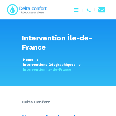
ACCUEIL
Intervention Île-de-
NOTRE ENTREPRISE
France
PRODUITS
SERVICES
Home
CONTACTEZ-NOUS
Interventions Géographiques
Intervention Île-de-France
Delta Confort