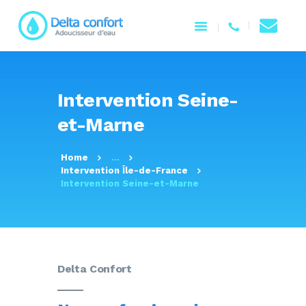
ACCUEIL
Intervention Seine-
NOTRE ENTREPRISE
et-Marne
PRODUITS
SERVICES
Home
...
CONTACTEZ-NOUS
Intervention Île-de-France
Intervention Seine-et-Marne
Delta Confort