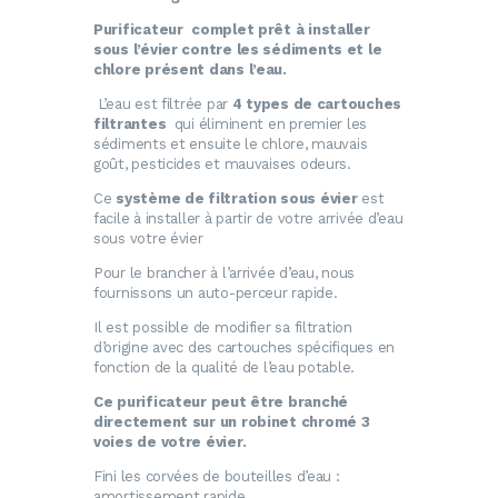
Purificateur
complet prêt à installer
sous l’évier contre les sédiments et le
chlore présent dans l’eau.
L’eau est filtrée par
4 types de cartouches
filtrantes
qui éliminent en premier les
sédiments et ensuite le chlore, mauvais
goût, pesticides et mauvaises odeurs.
Ce
système de filtration
sous évier
est
facile à installer à partir de votre arrivée d’eau
sous votre évier
Pour le brancher à l’arrivée d’eau, nous
fournissons un auto-perceur rapide.
Il est possible de modifier sa filtration
d’origine avec des cartouches spécifiques en
fonction de la qualité de l’eau potable.
Ce
purificateur peut être
branché
directement sur un
robinet chromé 3
voies
de votre évier.
Fini les corvées de bouteilles d’eau :
amortissement rapide.