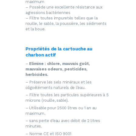
maximum
– Possède une excellente résistance aux
agressions bactériennes
– Filtre toutes impuretés telles que la
rouille, le sable, la poussière, les sédiments
et la boue.
Propriétés de la cartouche au
charbon actif
–
Elimine : chlore, mauvais goût,
mauvaises odeurs, pesticides,
herbicides.
– Préserve les sels minéraux et les
oligoéléments naturels de l’eau.
– Filtre toutes les particules supérieures à 5
microns (rouille, sable).
– Utilisable pour 2500 litres ou 1 an au
maximum.
– sans perte d’eau avec débit de 2 litres
minutes.
– Norme CE et ISO 9001