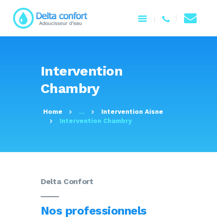
ACCUEIL
Intervention
NOTRE ENTREPRISE
Chambry
PRODUITS
SERVICES
Home
...
Intervention Aisne
CONTACTEZ-NOUS
Intervention Chambry
Delta Confort
Nos professionnels