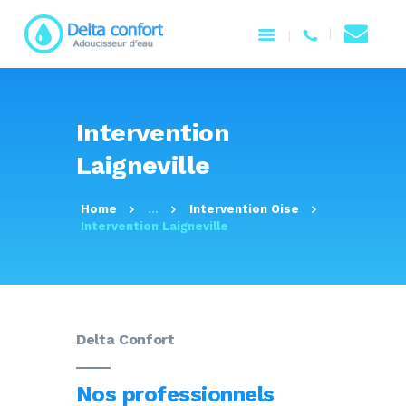
ACCUEIL
Intervention
NOTRE ENTREPRISE
Laigneville
PRODUITS
SERVICES
Home
...
Intervention Oise
CONTACTEZ-NOUS
Intervention Laigneville
Delta Confort
Nos professionnels