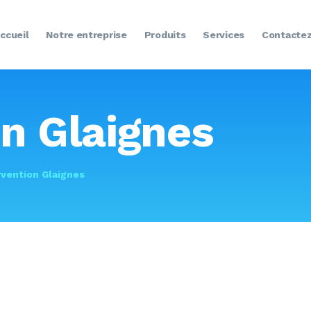
ACCUEIL
ccueil
Notre entreprise
Produits
Services
Contacte
NOTRE ENTREPRISE
PRODUITS
SERVICES
on Glaignes
CONTACTEZ-NOUS
rvention Glaignes