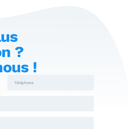
lus
on ?
ous !