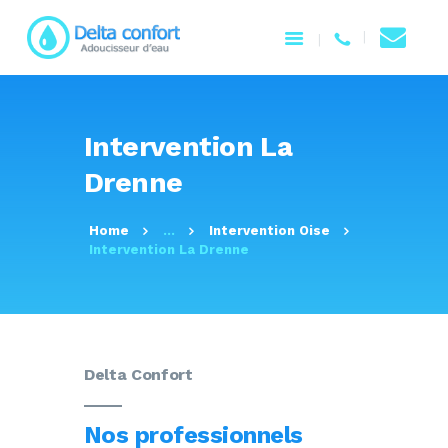
ACCUEIL
Intervention La
NOTRE ENTREPRISE
Drenne
PRODUITS
SERVICES
Home
...
Intervention Oise
CONTACTEZ-NOUS
Intervention La Drenne
Delta Confort
Nos professionnels