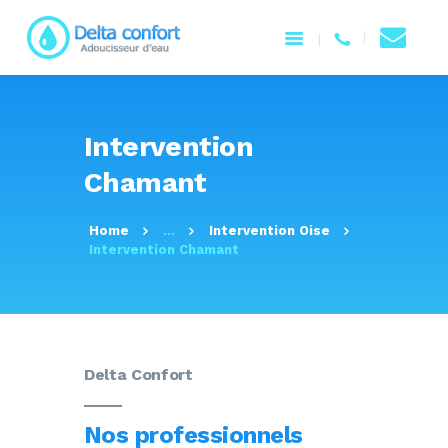
ACCUEIL
Intervention
NOTRE ENTREPRISE
Chamant
PRODUITS
SERVICES
Home
...
Intervention Oise
CONTACTEZ-NOUS
Intervention Chamant
Delta Confort
Nos professionnels