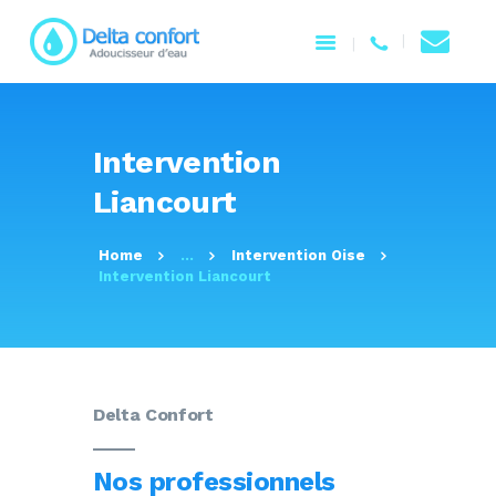
ACCUEIL
Intervention
NOTRE ENTREPRISE
Liancourt
PRODUITS
SERVICES
Home
...
Intervention Oise
CONTACTEZ-NOUS
Intervention Liancourt
Delta Confort
Nos professionnels