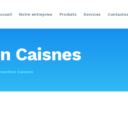
ACCUEIL
ccueil
Notre entreprise
Produits
Services
Contacte
NOTRE ENTREPRISE
PRODUITS
SERVICES
on Caisnes
CONTACTEZ-NOUS
rvention Caisnes