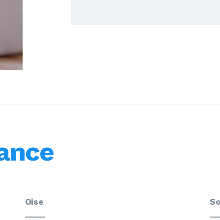
ance
Oise
S