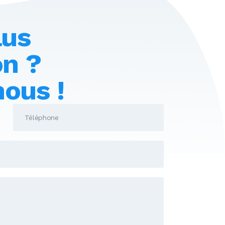
lus
on ?
ous !