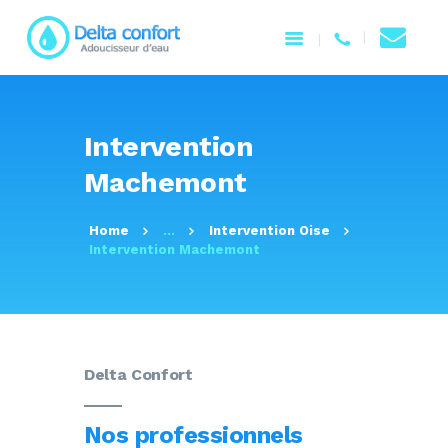
ACCUEIL
Intervention
NOTRE ENTREPRISE
Machemont
PRODUITS
SERVICES
Home
...
Intervention Oise
CONTACTEZ-NOUS
Intervention Machemont
Delta Confort
Nos professionnels